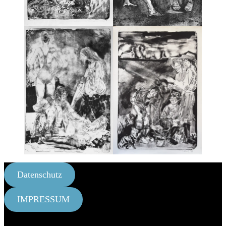
Datenschutz
IMPRESSUM
Copyright © 2026
Arsentij Pawlow
Datenschutzerklärung
|
Abletone Pro by
Catch Themes