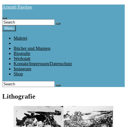
Skip
Arsentij Pawlow
to
content
Search
Search
Search
for:
Menu
Malerei
Lithografie
Bücher und Mappen
Biografie
Werkstatt
Kontakt/Impressum/Datenschutz
Instagram
Shop
Search
Search
for:
Lithografie